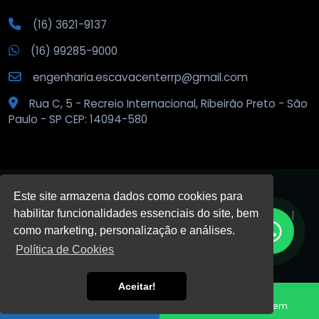
(16) 3621-9137
(16) 99285-9000
engenharia.escavacenterrp@gmail.com
Rua C, 5 - Recreio Internacional, Ribeirão Preto - São
Paulo - SP CEP: 14094-580
Este site armazena dados como cookies para
habilitar funcionalidades essenciais do site, bem
© 2026
Escava Center
.
Todos os direitos reservados. |
Privacidade
como marketing, personalização e análises.
Política de Cookies
DESENVOLVIDO POR:
Aceitar!
HTML5
VALID
CSS3
VALID
Fale conosco
Enviar Mensagem