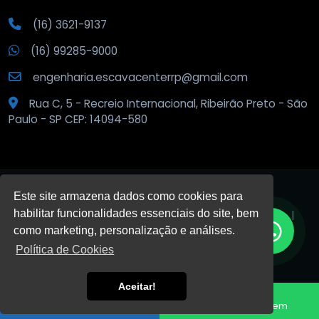
(16) 3621-9137
(16) 99285-9000
engenharia.escavacenterrp@gmail.com
Rua C, 5 - Recreio Internacional, Ribeirão Preto - São
Paulo - SP CEP: 14094-580
Este site armazena dados como cookies para
habilitar funcionalidades essenciais do site, bem
© 2026
Escava Center
.
Todos os direitos reservados. |
Privacidade
como marketing, personalização e análises.
Política de Cookies
DESENVOLVIDO POR:
Aceitar!
HTML5
VALID
CSS3
VALID
Fale conosco
Enviar Mensagem