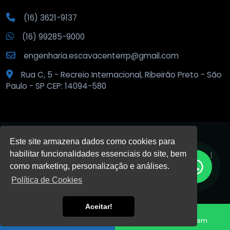
(16) 3621-9137
(16) 99285-9000
engenharia.escavacenterrp@gmail.com
Rua C, 5 - Recreio Internacional, Ribeirão Preto - São
Paulo - SP CEP: 14094-580
Este site armazena dados como cookies para
habilitar funcionalidades essenciais do site, bem
© 2026
Escava Center
.
Todos os direitos reservados. |
Privacidade
como marketing, personalização e análises.
Política de Cookies
DESENVOLVIDO POR:
Aceitar!
HTML5
VALID
CSS3
VALID
Fale conosco
Enviar Mensagem