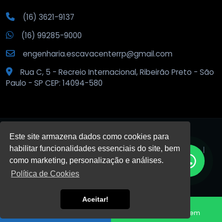
(16) 3621-9137
(16) 99285-9000
engenharia.escavacenterrp@gmail.com
Rua C, 5 - Recreio Internacional, Ribeirão Preto - São
Paulo - SP CEP: 14094-580
Este site armazena dados como cookies para
habilitar funcionalidades essenciais do site, bem
© 2026
Escava Center
.
Todos os direitos reservados. |
Privacidade
como marketing, personalização e análises.
Política de Cookies
DESENVOLVIDO POR:
Aceitar!
HTML5
VALID
CSS3
VALID
Fale conosco
Enviar Mensagem