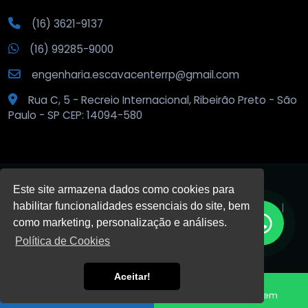
(16) 3621-9137
(16) 99285-9000
engenharia.escavacenterrp@gmail.com
Rua C, 5 - Recreio Internacional, Ribeirão Preto - São
Paulo - SP CEP: 14094-580
Este site armazena dados como cookies para
habilitar funcionalidades essenciais do site, bem
© 2026
Escava Center
.
Todos os direitos reservados. |
Privacidade
como marketing, personalização e análises.
Política de Cookies
DESENVOLVIDO POR:
Aceitar!
HTML5
VALID
CSS3
VALID
Fale conosco
Enviar Mensagem