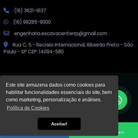
(16) 3621-9137
(16) 99285-9000
engenharia.escavacenterrp@gmail.com
Rua C, 5 - Recreio Internacional, Ribeirão Preto - São
Paulo - SP CEP: 14094-580
Este site armazena dados como cookies para
habilitar funcionalidades essenciais do site, bem
© 2026
Escava Center
.
Todos os direitos reservados. |
Privacidade
como marketing, personalização e análises.
Política de Cookies
DESENVOLVIDO POR:
Aceitar!
HTML5
VALID
CSS3
VALID
Fale conosco
Enviar Mensagem