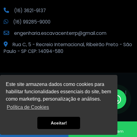
(16) 3621-9137
(16) 99285-9000
engenharia.escavacenterrp@gmail.com
Rua C, 5 - Recreio Internacional, Ribeirão Preto - São
Paulo - SP CEP: 14094-580
Este site armazena dados como cookies para
habilitar funcionalidades essenciais do site, bem
© 2026
Escava Center
.
Todos os direitos reservados. |
Privacidade
como marketing, personalização e análises.
Política de Cookies
DESENVOLVIDO POR:
Aceitar!
HTML5
VALID
CSS3
VALID
Fale conosco
Enviar Mensagem