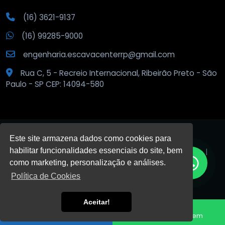
(16) 3621-9137
(16) 99285-9000
engenharia.escavacenterrp@gmail.com
Rua C, 5 - Recreio Internacional, Ribeirão Preto - São
Paulo - SP CEP: 14094-580
Este site armazena dados como cookies para
habilitar funcionalidades essenciais do site, bem
© 2026
Escava Center
.
Todos os direitos reservados. |
Privacidade
como marketing, personalização e análises.
Política de Cookies
DESENVOLVIDO POR:
Aceitar!
HTML5
VALID
CSS3
VALID
Fale conosco
Enviar Mensagem